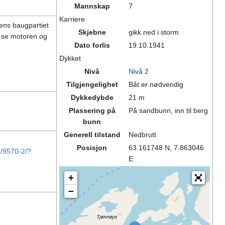
Mannskap
7
Karriere
ens baugpartiet
Skjebne
gikk ned i storm
an se motoren og
Dato forlis
19.10.1941
Dykket
Nivå
Nivå 2
Tilgjengelighet
Båt er nødvendig
Dykkedybde
21 m
Plassering på
På sandbunn, inn til berg
bunn
Generell tilstand
Nedbrutt
Posisjon
63.161748 N, 7.863046
o/9570-2/?
E
+
−