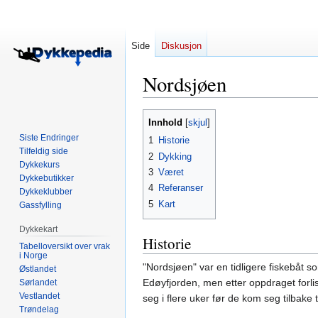
Side
Diskusjon
Nordsjøen
Hopp
Hopp
Innhold
til
til
Siste Endringer
1
Historie
navigering
søk
Tilfeldig side
2
Dykking
Dykkekurs
3
Været
Dykkebutikker
4
Referanser
Dykkeklubber
5
Kart
Gassfylling
Dykkekart
Historie
Tabelloversikt over vrak
i Norge
"Nordsjøen" var en tidligere fiskebåt 
Østlandet
Edøyfjorden, men etter oppdraget forli
Sørlandet
Vestlandet
seg i flere uker før de kom seg tilbake t
Trøndelag