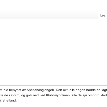
Les
som ble benyttet av Shetlandsgjengen. Den aktuelle dagen hadde de lagt
ste de i storm, og gikk ned ved Klubbøyholman. Alle de sju ombord klar
il Shetland.