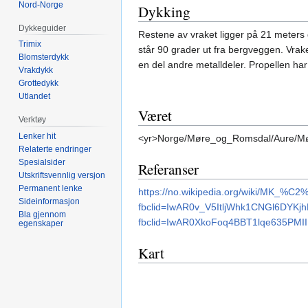
Nord-Norge
Dykking
Dykkeguider
Restene av vraket ligger på 21 meters
Trimix
står 90 grader ut fra bergveggen. Vrake
Blomsterdykk
en del andre metalldeler. Propellen har 
Vrakdykk
Grottedykk
Utlandet
Været
Verktøy
Lenker hit
<yr>Norge/Møre_og_Romsdal/Aure/Møy
Relaterte endringer
Spesialsider
Referanser
Utskriftsvennlig versjon
Permanent lenke
https://no.wikipedia.org/wiki/MK
Sideinformasjon
fbclid=IwAR0v_V5ItljWhk1CNGl6DY
Bla gjennom
fbclid=IwAR0XkoFoq4BBT1lqe635PM
egenskaper
Kart