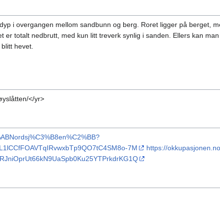
 dyp i overgangen mellom sandbunn og berg. Roret ligger på berget, m
t er totalt nedbrutt, med kun litt treverk synlig i sanden. Ellers kan m
blitt hevet.
slåtten/</yr>
_%C2%ABNordsj%C3%B8en%C2%BB?
KjhL1lCCfFOAVTqIRvwxbTp9QO7tC4SM8o-7M
https://okkupasjonen.n
IIRJniOprUt66kN9UaSpb0Ku25YTPrkdrKG1Q