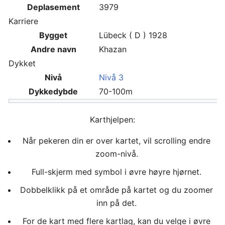
Deplasement
3979
Karriere
Bygget
Lübeck ( D ) 1928
Andre navn
Khazan
Dykket
Nivå
Nivå 3
Dykkedybde
70-100m
Karthjelpen:
Når pekeren din er over kartet, vil scrolling endre
zoom-nivå.
Full-skjerm med symbol i øvre høyre hjørnet.
Dobbelklikk på et område på kartet og du zoomer
inn på det.
For de kart med flere kartlag, kan du velge i øvre