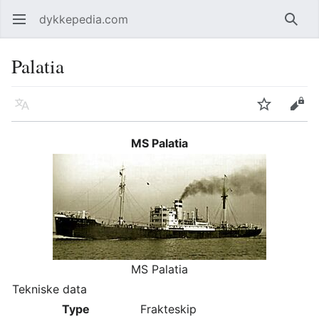
dykkepedia.com
Åpne hovedmenyen
Søk
Palatia
Språk
Overvåk
Rediger
MS Palatia
MS Palatia
Tekniske data
Type
Frakteskip