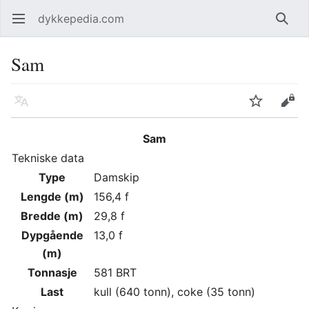
dykkepedia.com
Åpne hovedmenyen
Søk
Sam
Språk
Overvåk
Rediger
Sam
Tekniske data
Type
Damskip
Lengde (m)
156,4 f
Bredde (m)
29,8 f
Dypgående
13,0 f
(m)
Tonnasje
581 BRT
Last
kull (640 tonn), coke (35 tonn)