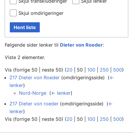
Skjul transkluderinger
Skjul lenker
Skjul omdirigeringer
Hent liste
Følgende sider lenker til
Dieter von Roeder
:
Viste 2 elementer.
Vis (
forrige 50
|
neste 50
) (
20
|
50
|
100
|
250
|
500
)
Z17 Dieter von Roeder
(omdirigeringsside) ‎
(
←
lenker
)
Nord-Norge
‎
(
← lenker
)
Z17 Dieter von roeder
(omdirigeringsside) ‎
(
←
lenker
)
Vis (
forrige 50
|
neste 50
) (
20
|
50
|
100
|
250
|
500
)