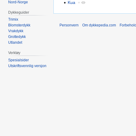
Nord-Norge
Kua
+
Dykkeguider
Trimix
Personvern
Om dykkepedia.com
Forbehol
Blomsterdykk
Vrakdykk
Grottedykk
Utlandet
Verktøy
Spesialsider
Utskriftsvennlig versjon