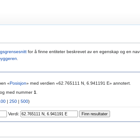
gsgrensesnitt
for å finne entiteter beskrevet av en egenskap og en navn
byggeren
.
pen «
Posisjon
» med verdien «62.765111 N, 6.941191 E» annotert.
ra og med nummer
1
.
100
|
250
|
500
)
Verdi: