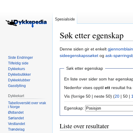
Spesialside
Søk etter egenskap
Hopp
Hopp
Denne siden gir et enkelt
gjennomblain
til
til
sideegenskapssøket
og
ask-spørrings
Siste Endringer
navigering
søk
Tilfeldig side
Søk etter egenskap
Dykkekurs
Dykkebutikker
En liste over sider som har egenska
Dykkeklubber
Gassfylling
Nedenfor vises opptil
ett
resultat f
Dykkekart
Vis (
forrige 50
|
neste 50
) (
20
|
50
|
Tabelloversikt over vrak
i Norge
Egenskap:
Østlandet
Sørlandet
Vestlandet
Liste over resultater
Trøndelag