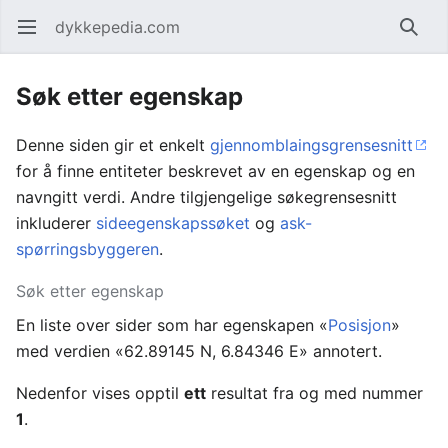
dykkepedia.com
Åpne hovedmenyen
Søk
Søk etter egenskap
Denne siden gir et enkelt
gjennomblaingsgrensesnitt
for å finne entiteter beskrevet av en egenskap og en
navngitt verdi. Andre tilgjengelige søkegrensesnitt
inkluderer
sideegenskapssøket
og
ask-
spørringsbyggeren
.
Søk etter egenskap
En liste over sider som har egenskapen «
Posisjon
»
med verdien «62.89145 N, 6.84346 E» annotert.
Nedenfor vises opptil
ett
resultat fra og med nummer
1
.