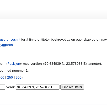
gsgrensesnitt
for å finne entiteter beskrevet av en egenskap og en navn
byggeren
.
pen «
Posisjon
» med verdien «70.634939 N, 23.578033 E» annotert.
ra og med nummer
1
.
100
|
250
|
500
)
Verdi: