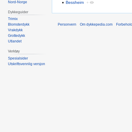
Nord-Norge
Bessheim
+
Dykkeguider
Trimix
Personvern
Om dykkepedia.com
Forbehol
Blomsterdykk
Vrakdykk
Grottedykk
Utlandet
Verktøy
Spesialsider
Utskriftsvennlig versjon