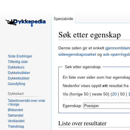
Spesialside
Søk etter egenskap
Hopp
Hopp
Denne siden gir et enkelt
gjennomblain
til
til
sideegenskapssøket
og
ask-spørrings
Siste Endringer
navigering
søk
Tilfeldig side
Søk etter egenskap
Dykkekurs
Dykkebutikker
En liste over sider som har egenska
Dykkeklubber
Gassfylling
Nedenfor vises opptil
ett
resultat f
Dykkekart
Vis (
forrige 50
|
neste 50
) (
20
|
50
|
Tabelloversikt over vrak
i Norge
Egenskap:
Østlandet
Sørlandet
Vestlandet
Liste over resultater
Trøndelag