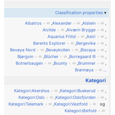
Classification properties
Albatros
+
,
Alexander
+
,
Alstein
+
,
Alvilde
+
,
Alværn Brygge
+
,
Aquarius Fritid
+
,
Astri
+
,
Barents Explorer
+
,
Bergevika
+
,
Bevøya Nord
+
,
Bevøykollen
+
,
Biscaya
+
,
Bjørgvin
+
,
Blücher
+
,
Borregaard III
+
,
Botnerbaugen
+
,
Bounty
+
,
Brummer
+
,
Brønnøya
+
...
Kategori
Kategori:Akershus
+
,
Kategori:Buskerud
+
,
Kategori:Oslo
+
,
Kategori:Oslofjorden
+
,
Kategori:Telemark
+
,
Kategori:Vestfold
+
og
Kategori:Østfold
+