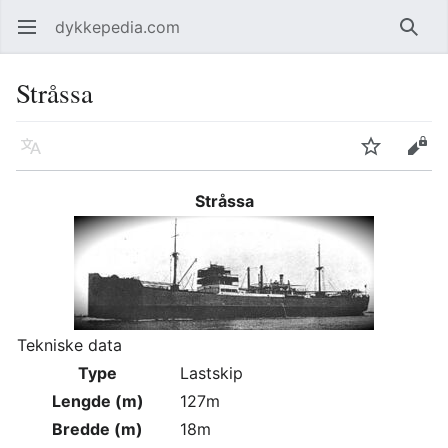
dykkepedia.com
Åpne hovedmenyen
Søk
Stråssa
Språk
Overvåk
Rediger
Stråssa
Tekniske data
Type
Lastskip
Lengde (m)
127m
Bredde (m)
18m