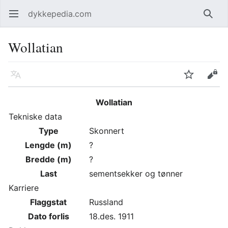
dykkepedia.com
Åpne hovedmenyen
Søk
Wollatian
Språk
Overvåk
Rediger
Wollatian
Tekniske data
Type
Skonnert
Lengde (m)
?
Bredde (m)
?
Last
sementsekker og tønner
Karriere
Flaggstat
Russland
Dato forlis
18.des. 1911