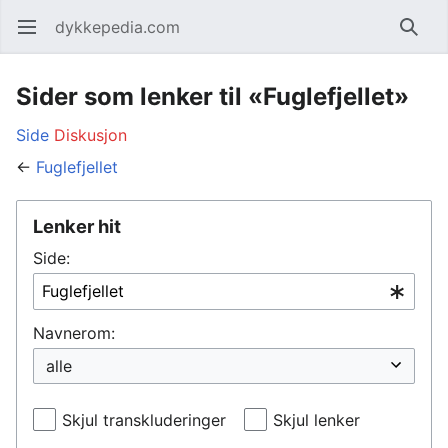
dykkepedia.com
Åpne hovedmenyen
Søk
Sider som lenker til «Fuglefjellet»
Side
Diskusjon
←
Fuglefjellet
Lenker hit
Side:
Navnerom:
Skjul transkluderinger
Skjul lenker