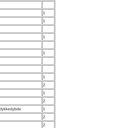
1
1
1
1
1
2
1
2
bi dykkedybde
1
2
2