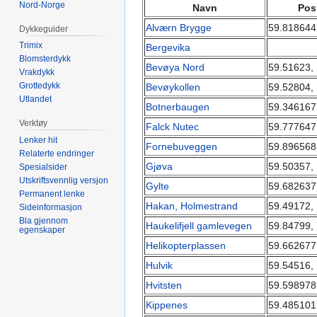
Nord-Norge
Navn
Pos
Alværn Brygge
59.818644
Dykkeguider
Trimix
Bergevika
Blomsterdykk
Bevøya Nord
59.51623,
Vrakdykk
Grottedykk
Bevøykollen
59.52804,
Utlandet
Botnerbaugen
59.346167
Verktøy
Falck Nutec
59.777647
Lenker hit
Fornebuveggen
59.896568
Relaterte endringer
Gjøva
59.50357,
Spesialsider
Utskriftsvennlig versjon
Gylte
59.682637
Permanent lenke
Hakan, Holmestrand
59.49172,
Sideinformasjon
Bla gjennom
Haukelifjell gamlevegen
59.84799,
egenskaper
Helikopterplassen
59.662677
Hulvik
59.54516,
Hvitsten
59.598978
Kippenes
59.485101