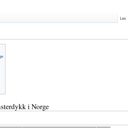
Les
ge
msterdykk i Norge