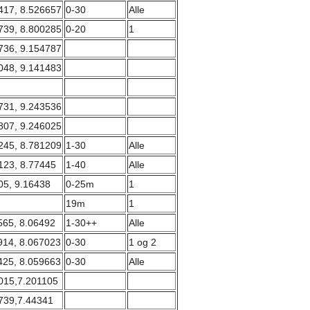
417, 8.526657
0-30
Alle
739, 8.800285
0-20
1
736, 9.154787
048, 9.141483
731, 9.243536
807, 9.246025
245, 8.781209
1-30
Alle
123, 8.77445
1-40
Alle
05, 9.16438
0-25m
1
19m
1
565, 8.06492
1-30++
Alle
914, 8.067023
0-30
1 og 2
425, 8.059663
0-30
Alle
015,7.201105
739,7.44341