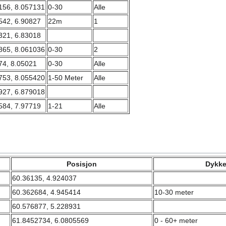
156, 8.057131
0-30
Alle
542, 6.90827
22m
1
321, 6.83018
865, 8.061036
0-30
2
74, 8.05021
0-30
Alle
753, 8.055420
1-50 Meter
Alle
927, 6.879018
584, 7.97719
1-21
Alle
Posisjon
Dykk
60.36135, 4.924037
60.362684, 4.945414
10-30 meter
60.576877, 5.228931
61.8452734, 6.0805569
0 - 60+ meter