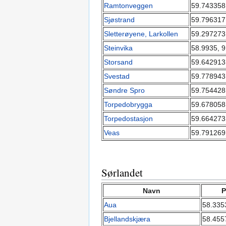
Ramtonveggen
59.743358
Sjøstrand
59.796317
Sletterøyene, Larkollen
59.297273
Steinvika
58.9935, 
Storsand
59.642913
Svestad
59.778943
Søndre Spro
59.754428
Torpedobrygga
59.678058
Torpedostasjon
59.664273
Veas
59.791269
Sørlandet
Navn
P
Aua
58.335
Bjellandskjæra
58.455