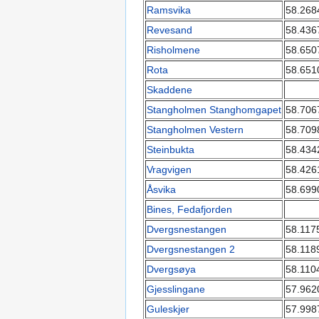
Ramsvika
58.268
Revesand
58.436
Risholmene
58.650
Rota
58.651
Skaddene
Stangholmen Stanghomgapet
58.706
Stangholmen Vestern
58.709
Steinbukta
58.434
Vragvigen
58.426
Åsvika
58.699
Bines, Fedafjorden
Dvergsnestangen
58.117
Dvergsnestangen 2
58.118
Dvergsøya
58.110
Gjesslingane
57.962
Guleskjer
57.998