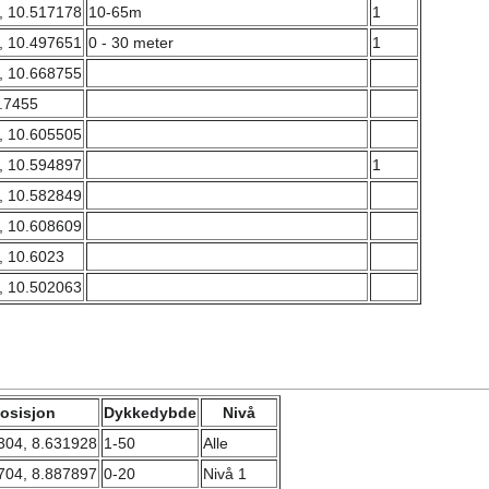
, 10.517178
10-65m
1
, 10.497651
0 - 30 meter
1
, 10.668755
9.7455
, 10.605505
, 10.594897
1
, 10.582849
, 10.608609
, 10.6023
, 10.502063
osisjon
Dykkedybde
Nivå
304, 8.631928
1-50
Alle
704, 8.887897
0-20
Nivå 1