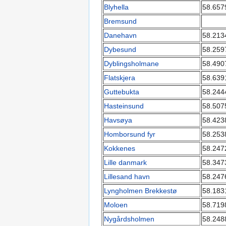
Blyhella
58.657
Bremsund
Danehavn
58.213
Dybesund
58.259
Dyblingsholmane
58.490
Flatskjera
58.639
Guttebukta
58.244
Hasteinsund
58.507
Havsøya
58.423
Homborsund fyr
58.253
Kokkenes
58.247
Lille danmark
58.347
Lillesand havn
58.247
Lyngholmen Brekkestø
58.183
Moloen
58.719
Nygårdsholmen
58.248