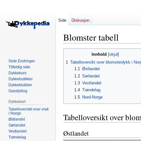
Side
Diskusjon
Blomster tabell
Hopp
Hopp
Innhold
til
til
Siste Endringer
1
Tabelloversikt over blomsterdykk i Nor
navigering
søk
Tilfeldig side
1.1
Østlandet
Dykkekurs
1.2
Sørlandet
Dykkebutikker
1.3
Vestlandet
Dykkeklubber
1.4
Trøndelag
Gassfylling
1.5
Nord-Norge
Dykkekart
Tabelloversikt over vrak
i Norge
Tabelloversikt over blo
Østlandet
Sørlandet
Østlandet
Vestlandet
Trøndelag