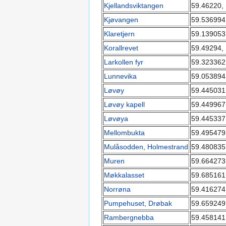
Kjellandsviktangen
59.46220,
Kjøvangen
59.536994
Klaretjern
59.139053
Korallrevet
59.49294,
Larkollen fyr
59.323362
Lunnevika
59.053894
Løvøy
59.445031
Løvøy kapell
59.449967
Løvøya
59.445337
Mellombukta
59.495479
Mulåsodden, Holmestrand
59.480835
Muren
59.664273
Møkkalasset
59.685161
Norrøna
59.416274
Pumpehuset, Drøbak
59.659249
Rambergnebba
59.458141