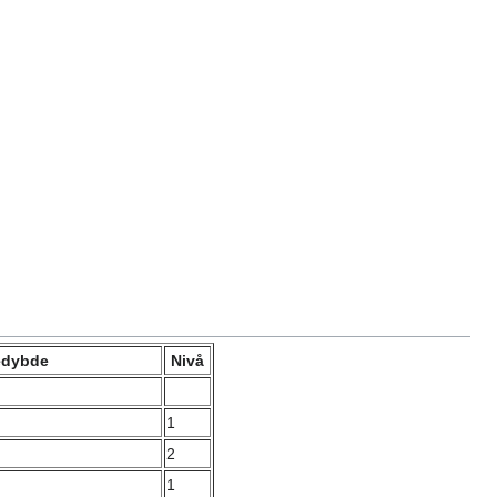
edybde
Nivå
1
2
1