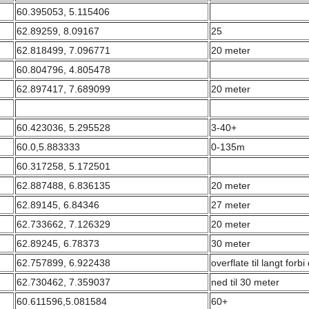
60.395053, 5.115406
62.89259, 8.09167
25
62.818499, 7.096771
20 meter
60.804796, 4.805478
62.897417, 7.689099
20 meter
60.423036, 5.295528
3-40+
60.0,5.883333
0-135m
60.317258, 5.172501
62.887488, 6.836135
20 meter
62.89145, 6.84346
27 meter
62.733662, 7.126329
20 meter
62.89245, 6.78373
30 meter
62.757899, 6.922438
overflate til langt for
62.730462, 7.359037
ned til 30 meter
60.611596,5.081584
60+