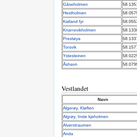
Gåseholmen
58.135
Hestholmen
58.057
Katland fyr
58.055
Knarrevikholmen
58.133
Prestøya
58.133
Torsvik
58.157
Ystesteinen
58.022
Åshavn
58.079
Vestlandet
Navn
Algerøy, Kløften
Algrøy, Inste kjeholmen
Alverstraumen
Anda