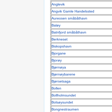
Anglevik
Angvik Gamle Handelssted
Aureosen småbåthavn
Baløy
Batnfjord småbåthavn
Berkneset
Biskopshavn
Bjorgane
Bjorøy
Bjørnøya
Bjørnøybarene
Bjørsetsaga
Bollen
Bollholmsundet
Bolsøysundet
Bongnestraumen