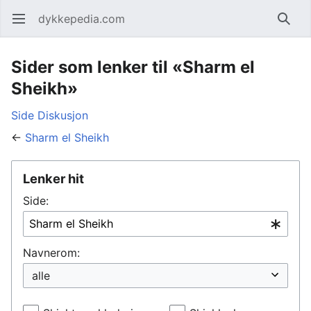
dykkepedia.com
Åpne hovedmenyen
Søk
Sider som lenker til «Sharm el
Sheikh»
Side
Diskusjon
←
Sharm el Sheikh
Lenker hit
Side:
Navnerom: