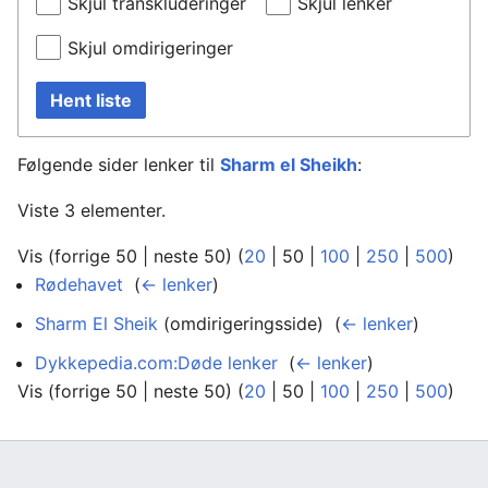
Skjul transkluderinger
Skjul lenker
Skjul omdirigeringer
Hent liste
Følgende sider lenker til
Sharm el Sheikh
:
Viste 3 elementer.
Vis (
forrige 50
|
neste 50
) (
20
|
50
|
100
|
250
|
500
)
Rødehavet
‎
(
← lenker
)
Sharm El Sheik
(omdirigeringsside) ‎
(
← lenker
)
Dykkepedia.com:Døde lenker
‎
(
← lenker
)
Vis (
forrige 50
|
neste 50
) (
20
|
50
|
100
|
250
|
500
)