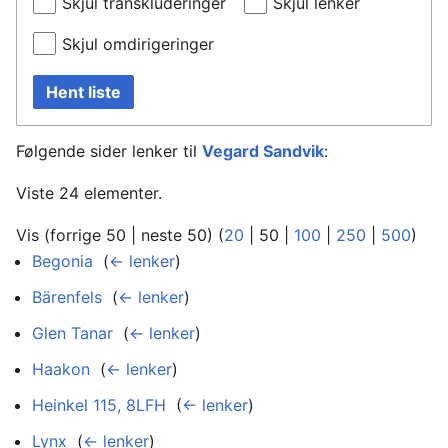
Skjul transkluderinger
Skjul lenker
Skjul omdirigeringer
Hent liste
Følgende sider lenker til
Vegard Sandvik
:
Viste 24 elementer.
Vis (
forrige 50
|
neste 50
) (
20
|
50
|
100
|
250
|
500
)
Begonia
‎
(
← lenker
)
Bärenfels
‎
(
← lenker
)
Glen Tanar
‎
(
← lenker
)
Haakon
‎
(
← lenker
)
Heinkel 115, 8LFH
‎
(
← lenker
)
Lynx
‎
(
← lenker
)