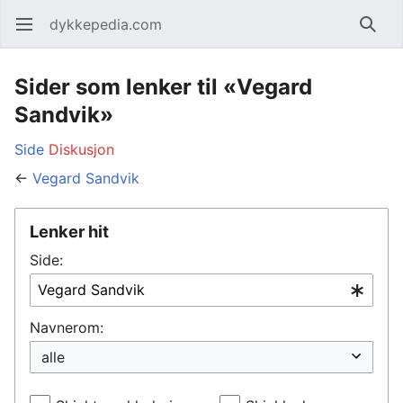
dykkepedia.com
Åpne hovedmenyen
Søk
Sider som lenker til «Vegard
Sandvik»
Side
Diskusjon
←
Vegard Sandvik
Lenker hit
Side:
Navnerom: