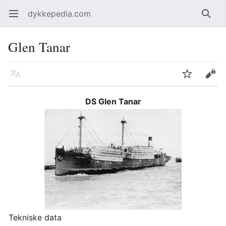
dykkepedia.com
Åpne hovedmenyen
Søk
Glen Tanar
Språk
Overvåk
Rediger
DS Glen Tanar
Tekniske data