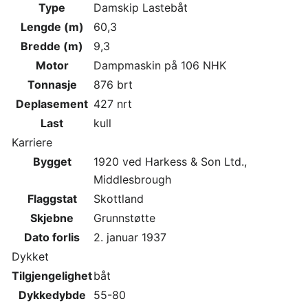
Type
Damskip Lastebåt
Lengde (m)
60,3
Bredde (m)
9,3
Motor
Dampmaskin på 106 NHK
Tonnasje
876 brt
Deplasement
427 nrt
Last
kull
Karriere
Bygget
1920 ved Harkess & Son Ltd.,
Middlesbrough
Flaggstat
Skottland
Skjebne
Grunnstøtte
Dato forlis
2. januar 1937
Dykket
Tilgjengelighet
båt
Dykkedybde
55-80