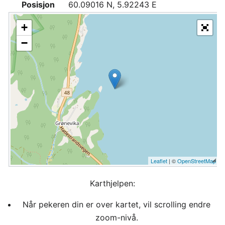
Posisjon
60.09016 N, 5.92243 E
+
−
Leaflet
| ©
OpenStreetMap
Karthjelpen:
Når pekeren din er over kartet, vil scrolling endre
zoom-nivå.