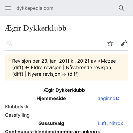
dykkepedia.com
Åpne hovedmenyen
Søk
Ægir Dykkerklubb
Språk
Overvåk
Rediger
Revisjon per 23. jan. 2011 kl. 20:21 av
>Mczee
(diff) ← Eldre revisjon | Nåværende revisjon
(diff) | Nyere revisjon → (diff)
Ægir Dykkerklubb
Hjemmeside
aegir.no
Klubbdykk
Gassfylling
Gassutvalg
Luft
,
Nitrox
Continuous-blending/membran-anlegg
ja