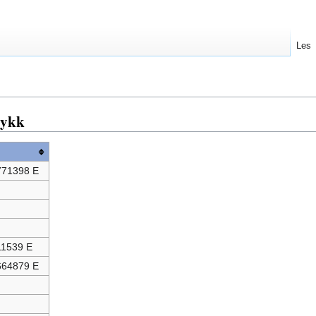
Les
dykk
771398 E
11539 E
664879 E