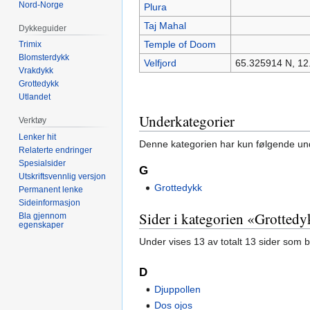
Nord-Norge
Plura
Taj Mahal
Dykkeguider
Temple of Doom
Trimix
Blomsterdykk
Velfjord
65.325914 N, 12
Vrakdykk
Grottedykk
Utlandet
Underkategorier
Verktøy
Lenker hit
Denne kategorien har kun følgende un
Relaterte endringer
Spesialsider
G
Utskriftsvennlig versjon
Grottedykk
Permanent lenke
Sideinformasjon
Sider i kategorien «Grotted
Bla gjennom
egenskaper
Under vises 13 av totalt 13 sider som 
D
Djuppollen
Dos ojos