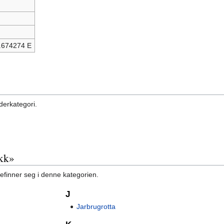
.674274 E
derkategori.
ykk»
befinner seg i denne kategorien.
J
Jarbrugrotta