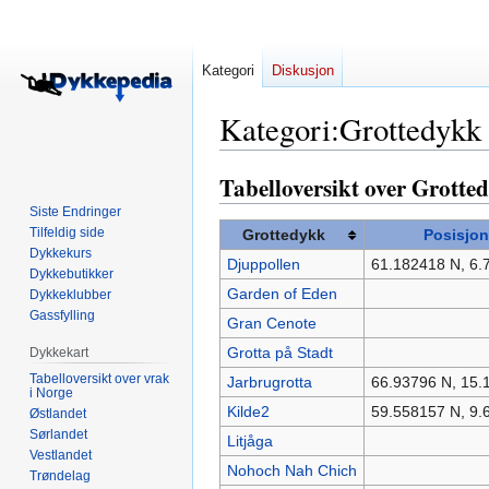
Kategori
Diskusjon
Kategori
:
Grottedykk
Tabelloversikt over Grotte
Hopp
Hopp
til
til
Siste Endringer
navigering
søk
Tilfeldig side
Grottedykk
Posisjon
Dykkekurs
Djuppollen
61.182418 N, 6.
Dykkebutikker
Garden of Eden
Dykkeklubber
Gassfylling
Gran Cenote
Grotta på Stadt
Dykkekart
Tabelloversikt over vrak
Jarbrugrotta
66.93796 N, 15.
i Norge
Kilde2
59.558157 N, 9.
Østlandet
Sørlandet
Litjåga
Vestlandet
Nohoch Nah Chich
Trøndelag