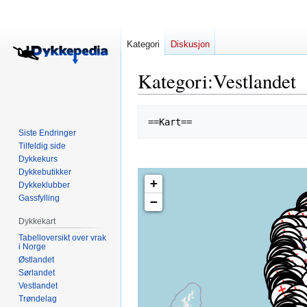
Kategori
Diskusjon
Kategori
:
Vestlandet
Hopp
Hopp
til
til
Siste Endringer
navigering
søk
Tilfeldig side
Dykkekurs
Dykkebutikker
+
Dykkeklubber
Gassfylling
−
Dykkekart
Tabelloversikt over vrak
i Norge
Østlandet
Sørlandet
Vestlandet
Trøndelag