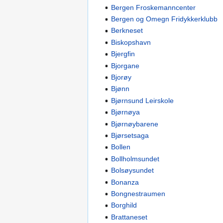
Bergen Froskemanncenter
Bergen og Omegn Fridykkerklubb
Berkneset
Biskopshavn
Bjergfin
Bjorgane
Bjorøy
Bjønn
Bjørnsund Leirskole
Bjørnøya
Bjørnøybarene
Bjørsetsaga
Bollen
Bollholmsundet
Bolsøysundet
Bonanza
Bongnestraumen
Borghild
Brattaneset