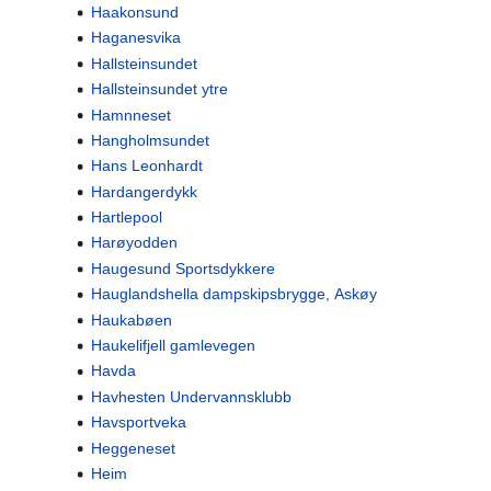
Haakonsund
Haganesvika
Hallsteinsundet
Hallsteinsundet ytre
Hamnneset
Hangholmsundet
Hans Leonhardt
Hardangerdykk
Hartlepool
Harøyodden
Haugesund Sportsdykkere
Hauglandshella dampskipsbrygge, Askøy
Haukabøen
Haukelifjell gamlevegen
Havda
Havhesten Undervannsklubb
Havsportveka
Heggeneset
Heim