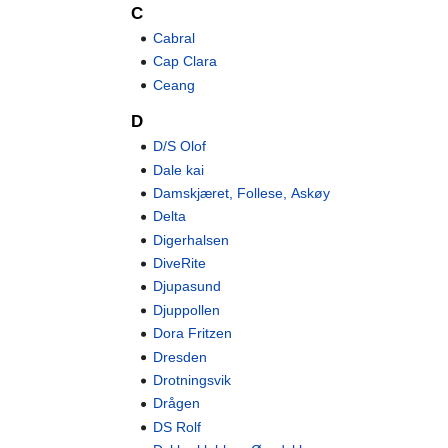
C
Cabral
Cap Clara
Ceang
D
D/S Olof
Dale kai
Damskjæret, Follese, Askøy
Delta
Digerhalsen
DiveRite
Djupasund
Djuppollen
Dora Fritzen
Dresden
Drotningsvik
Drågen
DS Rolf