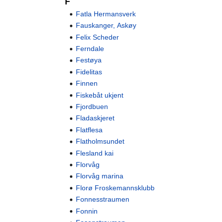
F
Fatla Hermansverk
Fauskanger, Askøy
Felix Scheder
Ferndale
Festøya
Fidelitas
Finnen
Fiskebåt ukjent
Fjordbuen
Fladaskjeret
Flatflesa
Flatholmsundet
Flesland kai
Florvåg
Florvåg marina
Florø Froskemannsklubb
Fonnesstraumen
Fonnin