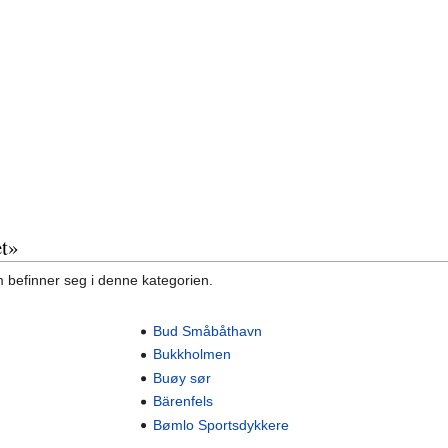
et»
m befinner seg i denne kategorien.
Bud Småbåthavn
Bukkholmen
Buøy sør
Bärenfels
Bømlo Sportsdykkere