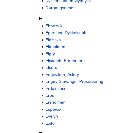
Dykkerklubben Øyadykk
Dørhaugsneset
E
Ebbesvik
Egersund Dykkeklubb
Eidsvika
Ektholmen
Elgry
Elisabeth Bornhofen
Elsero
Engeviken, Askøy
Engøy Stavanger Preservering
Erdalsneset
Eros
Ersholmen
Espevær
Evelyn
Exito