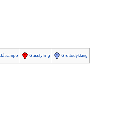
Båtrampe
Gassfylling
Grottedykking