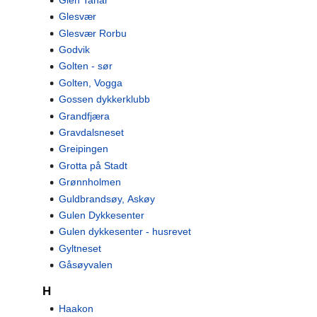
Glesvær
Glesvær Rorbu
Godvik
Golten - sør
Golten, Vogga
Gossen dykkerklubb
Grandfjæra
Gravdalsneset
Greipingen
Grotta på Stadt
Grønnholmen
Guldbrandsøy, Askøy
Gulen Dykkesenter
Gulen dykkesenter - husrevet
Gyltneset
Gåsøyvalen
H
Haakon