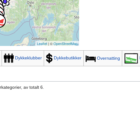
Leaflet
| ©
OpenStreetMap
Dykkeklubber
Dykkebutikker
Overnatting
ategorier, av totalt 6.