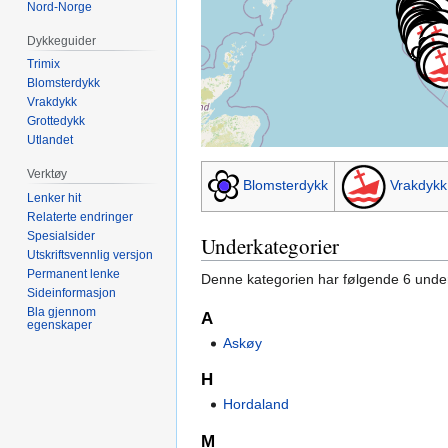
Nord-Norge
Dykkeguider
Trimix
Blomsterdykk
Vrakdykk
Grottedykk
Utlandet
Verktøy
Blomsterdykk
Vrakdykk
Lenker hit
Relaterte endringer
Spesialsider
Underkategorier
Utskriftsvennlig versjon
Permanent lenke
Denne kategorien har følgende 6 underk
Sideinformasjon
Bla gjennom
A
egenskaper
Askøy
H
Hordaland
M