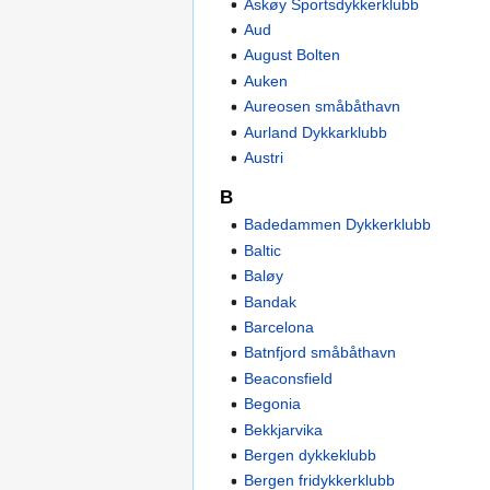
Askøy Sportsdykkerklubb
Aud
August Bolten
Auken
Aureosen småbåthavn
Aurland Dykkarklubb
Austri
B
Badedammen Dykkerklubb
Baltic
Baløy
Bandak
Barcelona
Batnfjord småbåthavn
Beaconsfield
Begonia
Bekkjarvika
Bergen dykkeklubb
Bergen fridykkerklubb