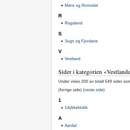
Møre og Romsdal
R
Rogaland
S
Sogn og Fjordane
V
Vestland
Sider i kategorien «Vestland
Under vises 200 av totalt 549 sider so
(forrige side) (
neste side
)
1
1dykkeklubb
A
Aardal