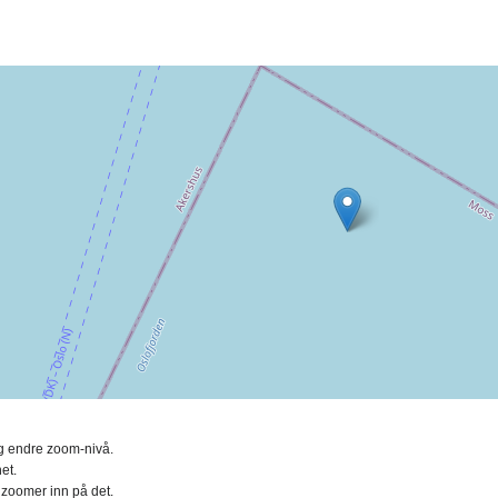
ing endre zoom-nivå.
et.
 zoomer inn på det.