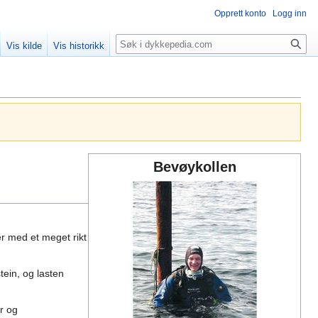
Opprett konto
Logg inn
Søk
Vis kilde
Vis historikk
Bevøykollen
er med et meget rikt
tein, og lasten
er og