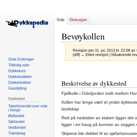
Side
Diskusjon
Bevøykollen
Revisjon per 31. jul. 2013 kl. 22:08 av
(diff) ← Eldre revisjon | Nåværende revis
Siste Endringer
Tilfeldig side
Hopp
Hopp
Dykkekurs
til
til
Dykkebutikker
Beskrivelse av dykkested
navigering
søk
Dykkeklubber
Gassfylling
Fjellkolle i Oslofjorden midt mellom Hu
Dykkekart
Kollen har lenge vært et yndet dykkest
Tabelloversikt over vrak
landskap.
i Norge
Østlandet
Rett på nedsiden av staken ligger det o
Sørlandet
ligger i en haug på bunnen av veggen 
Vestlandet
Skipene ble dekket til av sjøfartsmusee
Trøndelag