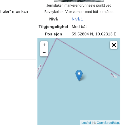
Jernstaken markerer grunneste punkt ved
 "huler" man kan
Bevøykollen. Vær varsom med båt i området
Nivå
Nivå 1
Tilgjengelighet
Med båt
Posisjon
59.52804 N, 10.62313 E
+
−
Leaflet
| ©
OpenStreetMap