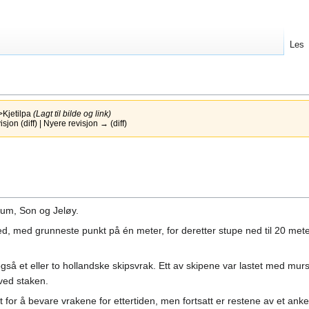
Les
>Kjetilpa
(Lagt til bilde og link)
jon (diff) | Nyere revisjon → (diff)
rum, Son og Jeløy.
ed, med grunneste punkt på én meter, for deretter stupe ned til 20 met
gså et eller to hollandske skipsvrak. Ett av skipene var lastet med murs
ved staken.
t for å bevare vrakene for ettertiden, men fortsatt er restene av et ank