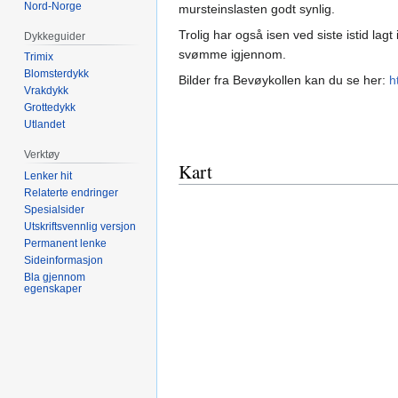
Nord-Norge
mursteinslasten godt synlig.
Trolig har også isen ved siste istid la
Dykkeguider
svømme igjennom.
Trimix
Blomsterdykk
Bilder fra Bevøykollen kan du se her:
h
Vrakdykk
Grottedykk
Utlandet
Verktøy
Kart
Lenker hit
Relaterte endringer
Spesialsider
Utskriftsvennlig versjon
Permanent lenke
Sideinformasjon
Bla gjennom
egenskaper