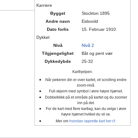
Karriere
Bygget
Stockton 1895
Andre navn
Eidsvold
Dato forlis
15. Februar 1910
Dykket
Nivå
Nivå 2
Tilgjengelighet
Båt og pent vær
Dykkedybde
25-32
Karthjelpen:
Når pekeren din er over kartet, vil scrolling endre
zoom-nivå.
Full-skjerm med symbol i øvre høyre hjørnet.
Dobbelklikk på et område på kartet og du zoomer
inn på det.
For de kart med flere kartlag, kan du velge i øvre
høyre hjørnet hvilket du vil se.
Mer om
hvordan opprette kart her
.