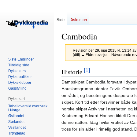
Side
Diskusjon
Cambodia
Revisjon per 29. mai 2015 kl. 13:14 a
(diff) ← Eldre revisjon | Nåværende revis
Siste Endringer
Tilfeldig side
[1]
Hopp
Hopp
Historie
Dykkekurs
til
til
Dykkebutikker
Dampskipet Cambodia forsvant i dypet v
navigering
søk
Dykkeklubber
Gassfylling
Hauslansgrunna utenfor Fevik. Ombord 
området, og besetningens desperate for
Dykkekart
skipet. Kort tid etter forsvinner både 
Tabelloversikt over vrak
norske skipet Activ var i nærheten og 
i Norge
Knutsen og Edvard Hansen tildelt Den
Østlandet
Sørlandet
denne natten. Idag hviler vraket av Cam
Vestlandet
tross for sin alder i rimelig god stand
Trøndelag