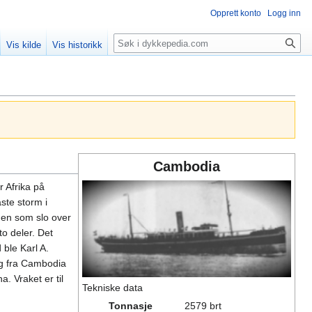
Opprett konto
Logg inn
Søk
Vis kilde
Vis historikk
Cambodia
 Afrika på
ste storm i
men som slo over
to deler. Det
ble Karl A.
ng fra Cambodia
. Vraket er til
Tekniske data
Tonnasje
2579 brt