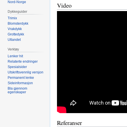
Nord-Norge
Video
Dykkeguider
Trimix
Blomsterdykk
Vrakdykk
Grottedykk
Utlandet
Verktøy
Lenker hit
Relaterte endringer
Spesialsider
Utskriftsvennlig versjon
Permanent lenke
Sideinformasjon
Bla gjennom
egenskaper
Referanser