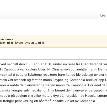
Les
v
>Andreas
jon (diff) | Nyere revisjon → (diff)
ed midnatt den 15. Februar 1910 under en reise fra Fredrikstad til Sør
i Cambodia var kaptein Albert N. Christensen og tjueåtte mann. Det ra
søk på å sette ut livbåtene resulterte bare i at de ble ødelagt av stor
kaptein Christensen og femten mann i dypet, og Cambodia brekker opp i 
klarer å redde de gjenværende tretten mann fra Cambodia. For edel dåd 
 danske konges sølvmedalje for å ha berget den gjenværende besetni
bodia på tjuefem til trettito meters dyp på nordsiden av Hauslansgrunna
. Du trenger pent vær og en båt for å besøke vraket av Cambodia.