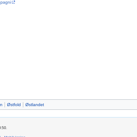
mpagni
en
Østfold
Østlandet
0:50.