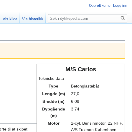
Opprett konto
Logg inn
Søk
Vis kilde
Vis historikk
M/S Carlos
Tekniske data
Type
Betonglastebåt
Lengde (m)
27,0
Bredde (m)
6,09
Dypgående
3,74
(m)
Motor
2-cyl. Bensinmotor, 22 NHP.
te til at skipet
A/S Tuxman København