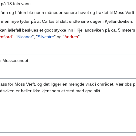
 på 13 fots vann.
nn og båten ble noen måneder senere hevet og fraktet til Moss Verft 
 men mye tyder på at Carlos til slutt endte sine dager i Kjellandsviken.
n iallefall beskues et godt stykke inn i Kjellandsviken på ca. 5 meters
nfjord
", "
Nicanor
", "
Silvestre
" og "
Andres
"
n i Mossesundet
ass for Moss Verft, og det ligger en mengde vrak i området. Vær obs p
ndsviken er heller ikke kjent som et sted med god sikt.