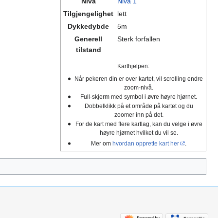
Nivå
Nivå 1
Tilgjengelighet
lett
Dykkedybde
5m
Generell
Sterk forfallen
tilstand
Karthjelpen:
Når pekeren din er over kartet, vil scrolling endre
zoom-nivå.
Full-skjerm med symbol i øvre høyre hjørnet.
Dobbelklikk på et område på kartet og du
zoomer inn på det.
For de kart med flere kartlag, kan du velge i øvre
høyre hjørnet hvilket du vil se.
Mer om
hvordan opprette kart her
.