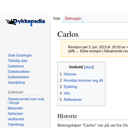
Side
Diskusjon
Carlos
Revisjon per 3. jun. 2015 kl. 20:50 av
>
(diff) ← Eldre revisjon | Nåværende revis
Siste Endringer
Tilfeldig side
Hopp
Hopp
Dykkekurs
Innhold
til
til
Dykkebutikker
1
Historie
navigering
søk
Dykkeklubber
2
Hvordan komme seg dit
Gassfylling
3
Dykking
Dykkekart
4
Info
Tabelloversikt over vrak
5
Referanser
i Norge
Østlandet
Sørlandet
Historie
Vestlandet
Trøndelag
Betongskipet “Carlos” var på vei fra Osl