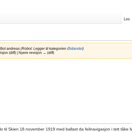
Les
Bot andreas
(Robot: Legger til kategorien
Østlandet
)
jon (diff) | Nyere revisjon → (diff)
o til Skien 18.november 1919 med ballast da feilnavigasjon i tett tåke før