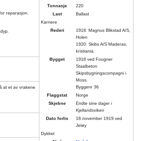
Tonnasje
220
for reparasjon.
Last
Ballast
Karriere
Rederi
1918: Magnus Blikstad A/S,
 dyp.
Holen
1920: Skibs A/S Maderas,
kristiania.
Bygget
1918 ved Fougner
Staalbeton
Skipsbygningscompagni i
Moss.
Byggenr 36
å at et av vrakene
Flaggstat
Norge
Skjebne
Endte sine dager i
Kjellandsviken
Dato forlis
18.november 1919 ved
Jeløy
Dykket