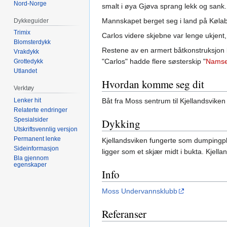
Nord-Norge
smalt i øya Gjøva sprang lekk og sank.
Mannskapet berget seg i land på Kølabå
Dykkeguider
Trimix
Carlos videre skjebne var lenge ukjent,
Blomsterdykk
Restene av en armert båtkonstruksjon ka
Vrakdykk
"Carlos" hadde flere søsterskip "
Namse
Grottedykk
Utlandet
Hvordan komme seg dit
Verktøy
Båt fra Moss sentrum til Kjellandsvike
Lenker hit
Relaterte endringer
Spesialsider
Dykking
Utskriftsvennlig versjon
Permanent lenke
Kjellandsviken fungerte som dumpingpl
Sideinformasjon
ligger som et skjær midt i bukta. Kjella
Bla gjennom
egenskaper
Info
Moss Undervannsklubb
Referanser