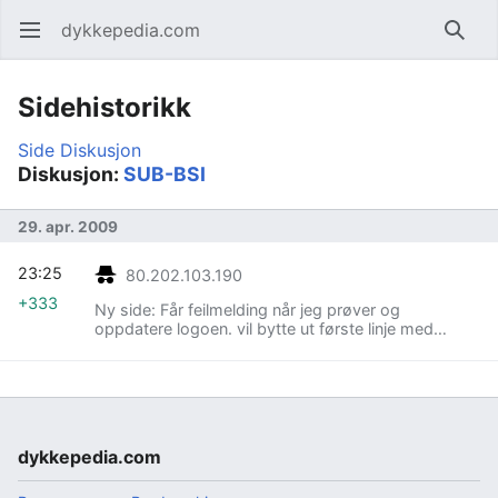
dykkepedia.com
Åpne hovedmenyen
Søk
Sidehistorikk
Side
Diskusjon
Diskusjon:
SUB-BSI
29. apr. 2009
23:25
80.202.103.190
+333
Ny side: Får feilmelding når jeg prøver og
oppdatere logoen. vil bytte ut første linje med
denne: <nowiki>right </nowiki> men får
feilmeldingen: Beklager! Klarte ikke å ...
dykkepedia.com