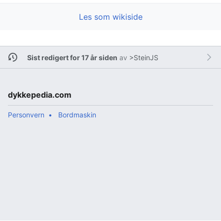
Les som wikiside
Sist redigert for 17 år siden
av
>SteinJS
dykkepedia.com
Personvern
Bordmaskin