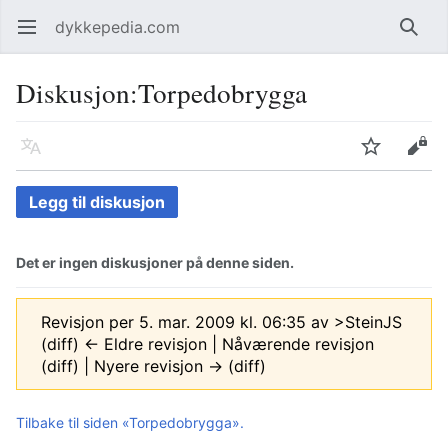
dykkepedia.com
Åpne hovedmenyen
Søk
Diskusjon
:
Torpedobrygga
Språk
Overvåk
Rediger
Legg til diskusjon
Det er ingen diskusjoner på denne siden.
Revisjon per 5. mar. 2009 kl. 06:35 av
>SteinJS
(diff) ← Eldre revisjon | Nåværende revisjon
(diff) | Nyere revisjon → (diff)
Tilbake til siden «Torpedobrygga».