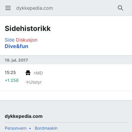
dykkepedia.com
Åpne hovedmenyen
Søk
Sidehistorikk
Side
Diskusjon
Dive&fun
19. jul. 2017
15:25
>MD
+1 256
→‎Utstyr
dykkepedia.com
Personvern
Bordmaskin