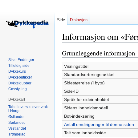
Side
Diskusjon
Informasjon om «Førs
Grunnleggende informasjon
Hopp
Hopp
til
til
Siste Endringer
navigering
søk
Tilfeldig side
Visningstittel
Dykkekurs
Standardsorteringsnøkkel
Dykkebutikker
Sidestørrelse (i byte)
Dykkeklubber
Gassfylling
Side-ID
Språk for sideinnholdet
Dykkekart
Tabelloversikt over vrak
Sidens innholdsmodell
i Norge
Bot-indeksering
Østlandet
Sørlandet
Antall omdirigeringer til denne siden
Vestlandet
Talt som innholdsside
Trøndelag