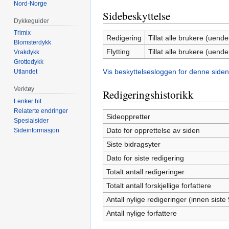
Nord-Norge
Sidebeskyttelse
Dykkeguider
Trimix
Redigering
Tillat alle brukere (uendel
Blomsterdykk
Flytting
Tillat alle brukere (uendel
Vrakdykk
Grottedykk
Vis beskyttelsesloggen for denne siden
Utlandet
Verktøy
Redigeringshistorikk
Lenker hit
Relaterte endringer
Sideoppretter
Spesialsider
Dato for opprettelse av siden
Sideinformasjon
Siste bidragsyter
Dato for siste redigering
Totalt antall redigeringer
Totalt antall forskjellige forfattere
Antall nylige redigeringer (innen siste
Antall nylige forfattere