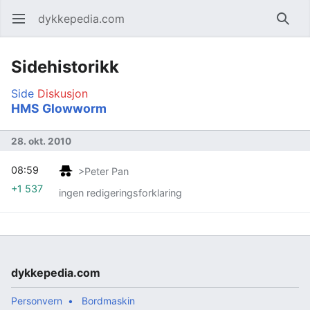
dykkepedia.com
Åpne hovedmenyen
Søk
Sidehistorikk
Side
Diskusjon
HMS Glowworm
28. okt. 2010
08:59
>Peter Pan
+1 537
ingen redigeringsforklaring
dykkepedia.com
Personvern
Bordmaskin