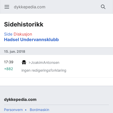
dykkepedia.com
Åpne hovedmenyen
Søk
Sidehistorikk
Side
Diskusjon
Hadsel Undervannsklubb
15. jun. 2018
17:39
>JoakimAntonsen
+882
ingen redigeringsforklaring
dykkepedia.com
Personvern
Bordmaskin