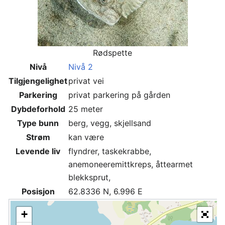
Rødspette
Nivå
Nivå 2
Tilgjengelighet
privat vei
Parkering
privat parkering på gården
Dybdeforhold
25 meter
Type bunn
berg, vegg, skjellsand
Strøm
kan være
Levende liv
flyndrer, taskekrabbe,
anemoneeremittkreps, åttearmet
blekksprut,
Posisjon
62.8336 N, 6.996 E
+