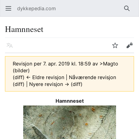
dykkepedia.com
Åpne hovedmenyen
Søk
Hamnneset
Språk
Overvåk
Rediger
Revisjon per 7. apr. 2019 kl. 18:59 av
>Magto
(bilder)
(diff) ← Eldre revisjon | Nåværende revisjon
(diff) | Nyere revisjon → (diff)
Hamnneset