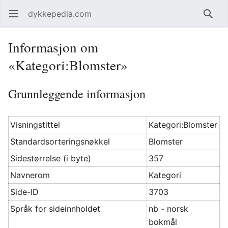
dykkepedia.com
Åpne hovedmenyen
Søk
Informasjon om
«Kategori:Blomster»
Grunnleggende informasjon
Visningstittel
Kategori:Blomster
Standardsorteringsnøkkel
Blomster
Sidestørrelse (i byte)
357
Navnerom
Kategori
Side-ID
3703
Språk for sideinnholdet
nb - norsk
bokmål