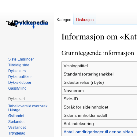
Kategori
Diskusjon
Informasjon om «Kat
Grunnleggende informasjon
Hopp
Hopp
til
til
Siste Endringer
navigering
søk
Tilfeldig side
Visningstittel
Dykkekurs
Standardsorteringsnøkkel
Dykkebutikker
Sidestørrelse (i byte)
Dykkeklubber
Gassfylling
Navnerom
Side-ID
Dykkekart
Tabelloversikt over vrak
Språk for sideinnholdet
i Norge
Sidens innholdsmodell
Østlandet
Sørlandet
Bot-indeksering
Vestlandet
Antall omdirigeringer til denne siden
Trøndelag