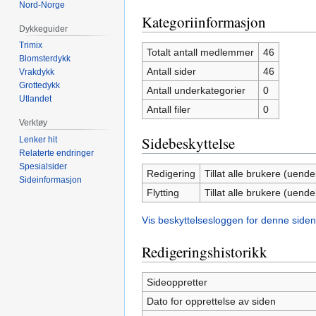
Nord-Norge
Kategoriinformasjon
Dykkeguider
Trimix
Totalt antall medlemmer
46
Blomsterdykk
Antall sider
46
Vrakdykk
Grottedykk
Antall underkategorier
0
Utlandet
Antall filer
0
Verktøy
Sidebeskyttelse
Lenker hit
Relaterte endringer
Spesialsider
Redigering
Tillat alle brukere (uendel
Sideinformasjon
Flytting
Tillat alle brukere (uendel
Vis beskyttelsesloggen for denne siden
Redigeringshistorikk
Sideoppretter
Dato for opprettelse av siden