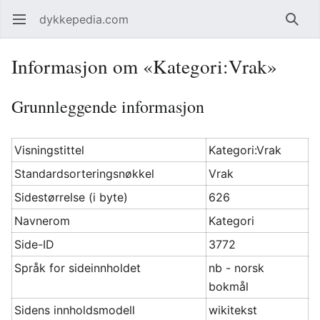
dykkepedia.com
Åpne hovedmenyen
Søk
Informasjon om «Kategori:Vrak»
Grunnleggende informasjon
Visningstittel
Kategori:Vrak
Standardsorteringsnøkkel
Vrak
Sidestørrelse (i byte)
626
Navnerom
Kategori
Side-ID
3772
Språk for sideinnholdet
nb - norsk
bokmål
Sidens innholdsmodell
wikitekst