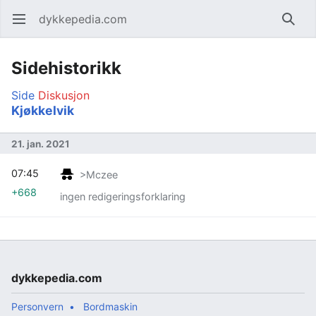
dykkepedia.com
Åpne hovedmenyen
Søk
Sidehistorikk
Side
Diskusjon
Kjøkkelvik
21. jan. 2021
07:45
>Mczee
+668
ingen redigeringsforklaring
dykkepedia.com
Personvern
Bordmaskin