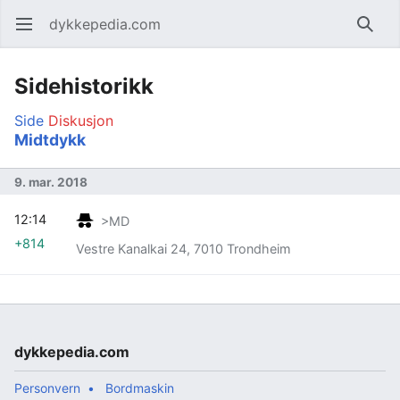
dykkepedia.com
Åpne hovedmenyen
Søk
Sidehistorikk
Side
Diskusjon
Midtdykk
9. mar. 2018
12:14
>MD
+814
Vestre Kanalkai 24, 7010 Trondheim
dykkepedia.com
Personvern
Bordmaskin