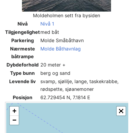
Moldeholmen sett fra bysiden
Nivå
Nivå 1
Tilgjengelighet
med båt
Parkering
Molde Småbåthavn
Nærmeste
Molde Båthavnlag
båtrampe
Dybdeforhold
20 meter +
Type bunn
berg og sand
Levende liv
svamp, sjølilje, lange, taskekrabbe,
rødspette, sjøanemoner
Posisjon
62.729454 N, 7.1814 E
+
−