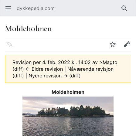
dykkepedia.com
Åpne hovedmenyen
Søk
Moldeholmen
Språk
Overvåk
Rediger
Revisjon per 4. feb. 2022 kl. 14:02 av
>Magto
(diff) ← Eldre revisjon | Nåværende revisjon
(diff) | Nyere revisjon → (diff)
Moldeholmen