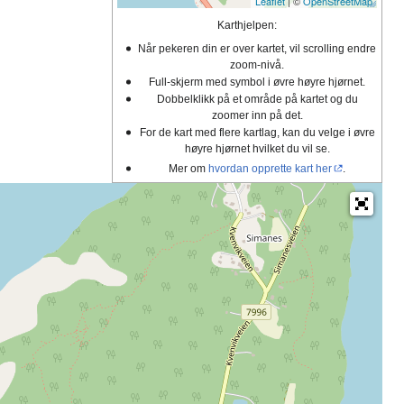
Leaflet
| ©
OpenStreetMap
Karthjelpen:
Når pekeren din er over kartet, vil scrolling endre
zoom-nivå.
Full-skjerm med symbol i øvre høyre hjørnet.
Dobbelklikk på et område på kartet og du
zoomer inn på det.
For de kart med flere kartlag, kan du velge i øvre
høyre hjørnet hvilket du vil se.
Mer om
hvordan opprette kart her
.