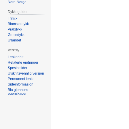
Nord-Norge
Dykkeguider
Trimix
Blomsterdykk
Vrakdykk
Grottedykk
Utlandet
Verktøy
Lenker hit
Relaterte endringer
Spesialsider
Utskriftsvennlig versjon
Permanent lenke
Sideinformasjon
Bla gjennom
egenskaper