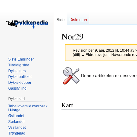
Side
Diskusjon
Nor29
Revisjon per 9. apr. 2012 kl. 10:44 av
(diff) ← Eldre revisjon | Nåværende revis
Siste Endringer
Tilfeldig side
Hopp
Hopp
Dykkekurs
Denne artikkelen er dessver
til
til
Dykkebutikker
navigering
søk
Dykkeklubber
Gassfylling
Dykkekart
Kart
Tabelloversikt over vrak
i Norge
Østlandet
Sørlandet
Vestlandet
Trøndelag