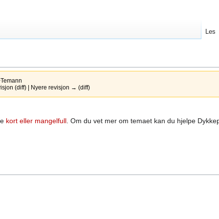
Les
>Temann
jon (diff) | Nyere revisjon → (diff)
re
kort eller mangelfull
. Om du vet mer om temaet kan du hjelpe Dykke