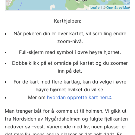
Leaflet
| ©
OpenStreetMap
Karthjelpen:
Når pekeren din er over kartet, vil scrolling endre
zoom-nivå.
Full-skjerm med symbol i øvre høyre hjørnet.
Dobbelklikk på et område på kartet og du zoomer
inn på det.
For de kart med flere kartlag, kan du velge i øvre
høyre hjørnet hvilket du vil se.
Mer om
hvordan opprette kart her
.
Man trenger båt for å komme ut til holmen. Vi gikk ut
fra Nordsiden av Nygårdsholmen og fulgte fjellkanten
nedover sør-vest. Varierende med liv, noen plasser er
det mye liv, mens andre plasser er det helt dødt. Er