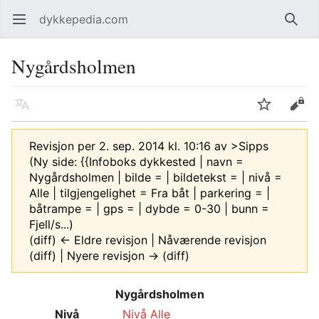
dykkepedia.com
Åpne hovedmenyen
Søk
Nygårdsholmen
Språk
Overvåk
Rediger
Revisjon per 2. sep. 2014 kl. 10:16 av
>Sipps
(Ny side: {{Infoboks dykkested | navn =
Nygårdsholmen | bilde = | bildetekst = | nivå =
Alle | tilgjengelighet = Fra båt | parkering = |
båtrampe = | gps = | dybde = 0-30 | bunn =
Fjell/s...)
(diff) ← Eldre revisjon | Nåværende revisjon
(diff) | Nyere revisjon → (diff)
Nygårdsholmen
Nivå
Nivå Alle