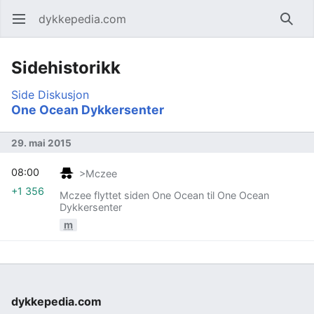
dykkepedia.com
Åpne hovedmenyen
Søk
Sidehistorikk
Side
Diskusjon
One Ocean Dykkersenter
29. mai 2015
08:00
>Mczee
+1 356
Mczee flyttet siden One Ocean til One Ocean
Dykkersenter
m
dykkepedia.com