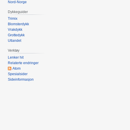
e
Nord-Norge
d
Dykkeguider
i
Trimix
g
Blomsterdykk
e
Vrakdykk
r
Grottedykk
i
Utlandet
n
Verktøy
g
Lenker hit
s
Relaterte endringer
f
Atom
o
Spesialsider
r
Sideinformasjon
k
l
a
r
i
n
g