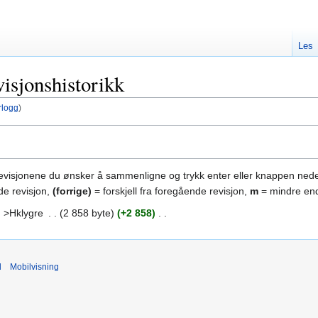
Les
isjonshistorikk
rlogg
)
revisjonene du ønsker å sammenligne og trykk enter eller knappen nede
de revisjon,
(forrige)
= forskjell fra foregående revisjon,
m
= mindre end
>Hklygre
‎
2 858 byte
+2 858
‎
d
Mobilvisning