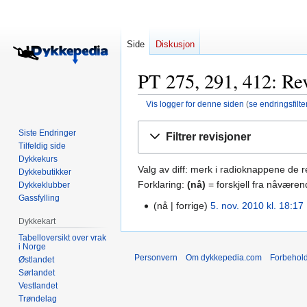
Side
Diskusjon
PT 275, 291, 412: Rev
Vis logger for denne siden
(
se endringsfilte
Hopp
Hopp
Siste Endringer
Filtrer revisjoner
til
til
Tilfeldig side
navigering
søk
Dykkekurs
Valg av diff: merk i radioknappene de 
Dykkebutikker
Forklaring:
(nå)
= forskjell fra nåværen
Dykkeklubber
Gassfylling
nå
forrige
5. nov. 2010 kl. 18:17
‎
5.
I
Dykkekart
nov.
n
2010
Tabelloversikt over vrak
i Norge
g
Personvern
Om dykkepedia.com
Forbehol
Østlandet
e
Sørlandet
n
Vestlandet
r
Trøndelag