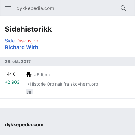
dykkepedia.com
Åpne hovedmenyen
Søk
Sidehistorikk
Side
Diskusjon
Richard With
28. okt. 2017
14:10
>Erlbon
+2 903
→‎Historie Orginalt fra skovheim.org
m
dykkepedia.com