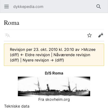
dykkepedia.com
Åpne hovedmenyen
Søk
Roma
Språk
Overvåk
Rediger
Revisjon per 23. okt. 2010 kl. 20:10 av
>Mczee
(diff) ← Eldre revisjon | Nåværende revisjon
(diff) | Nyere revisjon → (diff)
D/S Roma
Fra skovheim.org
Tekniske data