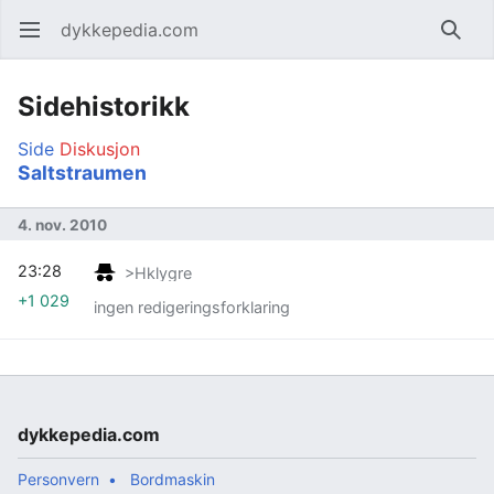
dykkepedia.com
Åpne hovedmenyen
Søk
Sidehistorikk
Side
Diskusjon
Saltstraumen
4. nov. 2010
23:28
>Hklygre
+1 029
ingen redigeringsforklaring
dykkepedia.com
Personvern
Bordmaskin