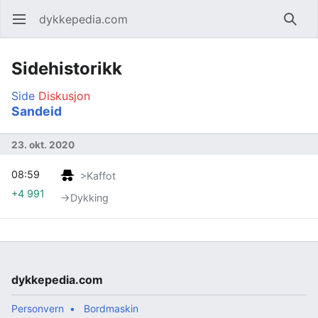
dykkepedia.com
Åpne hovedmenyen
Søk
Sidehistorikk
Side
Diskusjon
Sandeid
23. okt. 2020
08:59
>Kaffot
+4 991
→‎Dykking
dykkepedia.com
Personvern
Bordmaskin