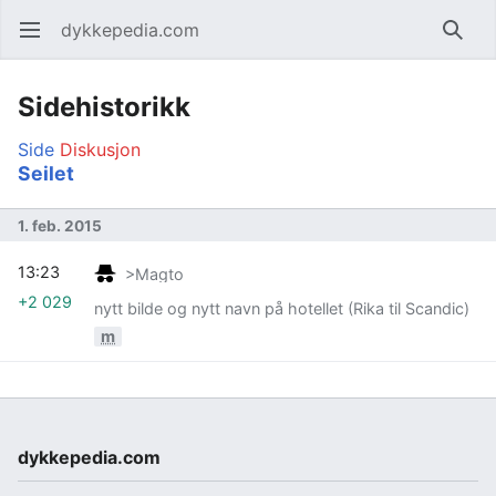
dykkepedia.com
Åpne hovedmenyen
Søk
Sidehistorikk
Side
Diskusjon
Seilet
1. feb. 2015
13:23
>Magto
+2 029
nytt bilde og nytt navn på hotellet (Rika til Scandic)
m
dykkepedia.com