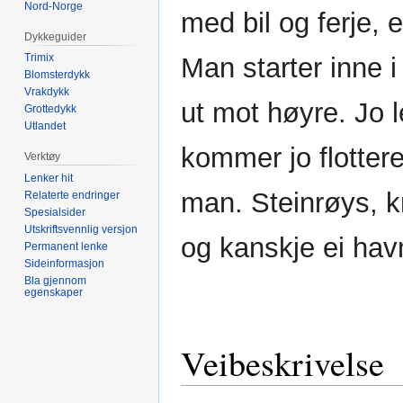
Nord-Norge
med bil og ferje, 
Dykkeguider
Trimix
Man starter inne i
Blomsterdykk
Vrakdykk
ut mot høyre. Jo 
Grottedykk
Utlandet
kommer jo flottere
Verktøy
Lenker hit
man. Steinrøys, 
Relaterte endringer
Spesialsider
Utskriftsvennlig versjon
og kanskje ei hav
Permanent lenke
Sideinformasjon
Bla gjennom
egenskaper
Veibeskrivelse