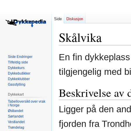
Side
Diskusjon
Skålvika
Hopp
Hopp
En fin dykkeplass
Siste Endringer
til
til
Tilfeldig side
navigering
søk
Dykkekurs
tilgjengelig med bi
Dykkebutikker
Dykkeklubber
Gassfylling
Beskrivelse av 
Dykkekart
Tabelloversikt over vrak
i Norge
Ligger på den and
Østlandet
Sørlandet
fjorden fra Trond
Vestlandet
Trøndelag