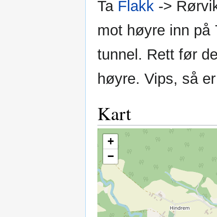
Ta
Flakk
-> Rørvik
mot høyre inn på 
tunnel. Rett før d
høyre. Vips, så er
Kart
+
−