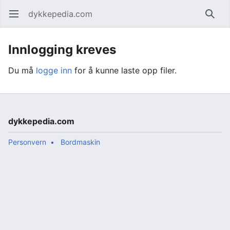
dykkepedia.com
Åpne hovedmenyen
Søk
Innlogging kreves
Du må
logge inn
for å kunne laste opp filer.
dykkepedia.com
Personvern
Bordmaskin