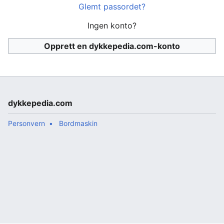
Glemt passordet?
Ingen konto?
Opprett en dykkepedia.com-konto
dykkepedia.com
Personvern
Bordmaskin