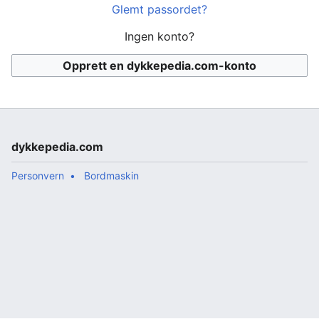
Glemt passordet?
Ingen konto?
Opprett en dykkepedia.com-konto
dykkepedia.com
Personvern
Bordmaskin