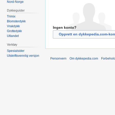
Nord-Norge
Dykkeguider
Trimix
Blomsterdykk
Vrakdykk
Ingen konto?
Grottedykk
Opprett en dykkepedia.com-kon
Utlandet
Verktøy
Spesialsider
Utskriftsvennlig versjon
Personvern
Om dykkepedia.com
Forbehol