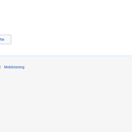
to
d
Mobilvisning