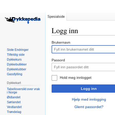
Spesialside
Logg inn
Hopp
Hopp
Brukernavn
til
til
Siste Endringer
navigering
søk
Tilfeldig side
Dykkekurs
Passord
Dykkebutikker
Dykkeklubber
Gassfylling
Hold meg innlogget
Dykkekart
Logg inn
Tabelloversikt over vrak
i Norge
Østlandet
Hjelp med innlogging
Sørlandet
Glemt passordet?
Vestlandet
Trøndelag