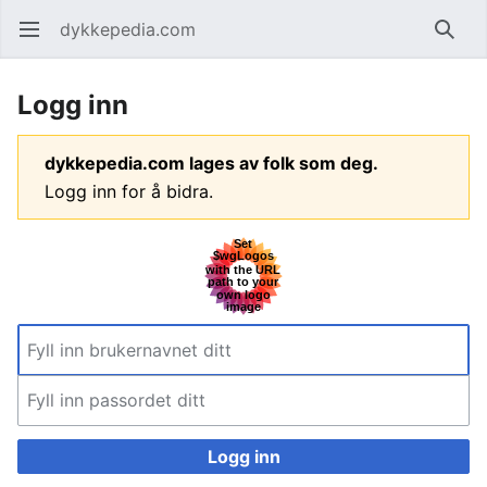
dykkepedia.com
Åpne hovedmenyen
Søk
Logg inn
dykkepedia.com lages av folk som deg.
Logg inn for å bidra.
Logg inn