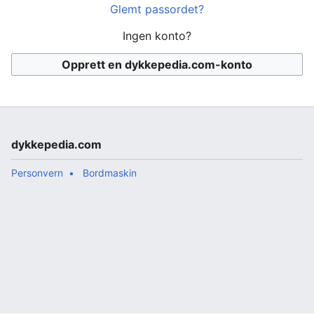
Glemt passordet?
Ingen konto?
Opprett en dykkepedia.com-konto
dykkepedia.com
Personvern
Bordmaskin