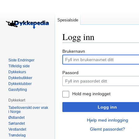
Spesialside
Logg inn
Hopp
Hopp
Brukernavn
til
til
Siste Endringer
navigering
søk
Tilfeldig side
Dykkekurs
Passord
Dykkebutikker
Dykkeklubber
Gassfylling
Hold meg innlogget
Dykkekart
Logg inn
Tabelloversikt over vrak
i Norge
Østlandet
Hjelp med innlogging
Sørlandet
Glemt passordet?
Vestlandet
Trøndelag