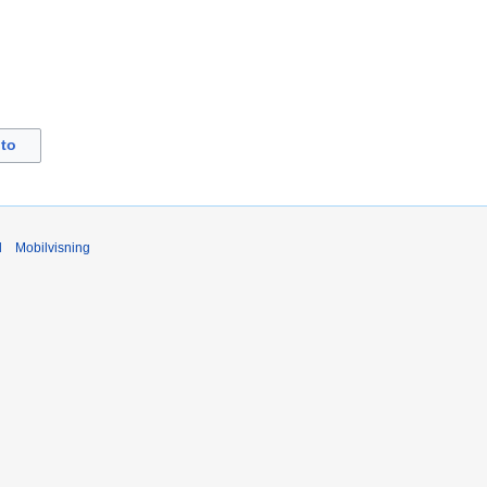
to
d
Mobilvisning