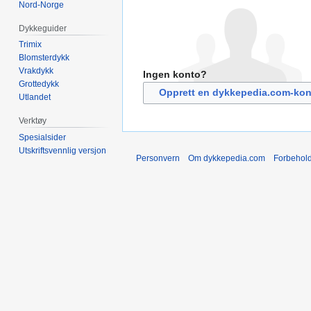
Nord-Norge
Dykkeguider
Trimix
Blomsterdykk
Vrakdykk
Ingen konto?
Grottedykk
Opprett en dykkepedia.com-kon
Utlandet
Verktøy
Spesialsider
Utskriftsvennlig versjon
Personvern
Om dykkepedia.com
Forbehol